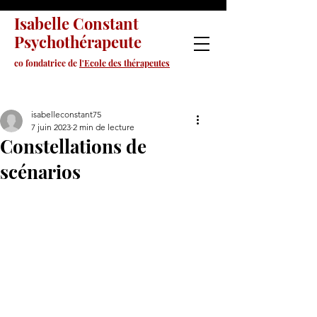
Isabelle Constant
Psychothérapeute
co fondatrice de
l'Ecole des thérapeutes
isabelleconstant75
7 juin 2023
2 min de lecture
Constellations de
scénarios